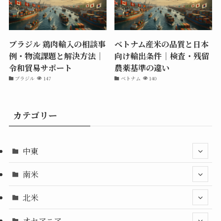
ブラジル 鶏肉輸入の相談事
ベトナム産米の品質と日本
例・物流課題と解決方法｜
向け輸出条件｜検査・残留
令和貿易サポート
農薬基準の違い
ブラジル
147
ベトナム
140
カテゴリー
中東
南米
北米
オセアニア