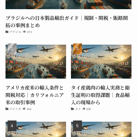
ブラジルへの日本製品輸出ガイド｜規制・関税・販路開
拓の事例まとめ
ブラジル
193
アメリカ産米の輸入条件と
タイ産鶏肉の輸入実務と衛
関税対応｜カリフォルニア
生証明の取得課題｜食品輸
米の取引事例
入の現場から
アメリカ
164
タイ
160